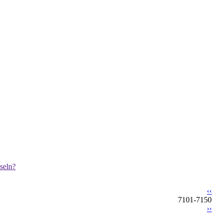
seln?
‹‹
7101-7150
››