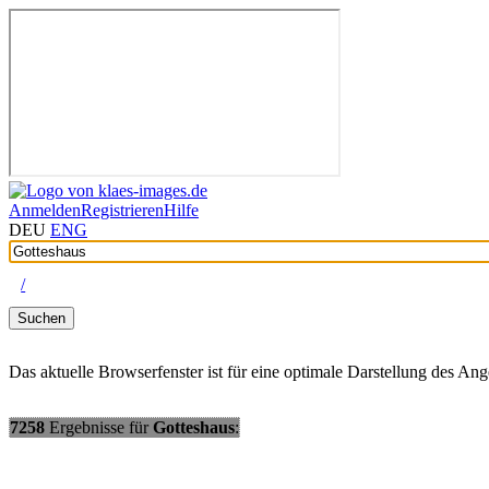
Anmelden
Registrieren
Hilfe
DEU
ENG
/
Suchen
Das aktuelle Browserfenster ist für eine optimale Darstellung des An
7258
Ergebnisse
für
Gotteshaus
: