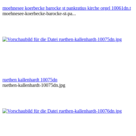
moehnesee koerbecke barocke st pankratius kirche orgel 10061dn.t
moehnesee-koerbecke-barocke-st-pa...
ruethen kallenhardt 10075dn
ruethen-kallenhardt-10075dn.jpg