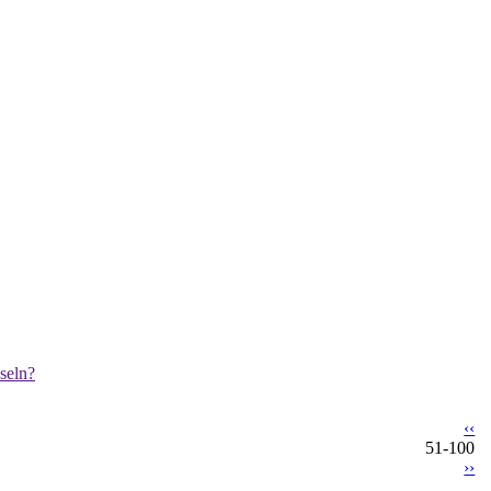
seln?
‹‹
51-100
››