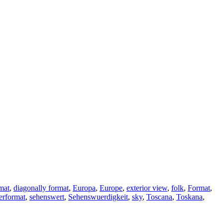
mat
,
diagonally format
,
Europa
,
Europe
,
exterior view
,
folk
,
Format
,
rformat
,
sehenswert
,
Sehenswuerdigkeit
,
sky
,
Toscana
,
Toskana
,