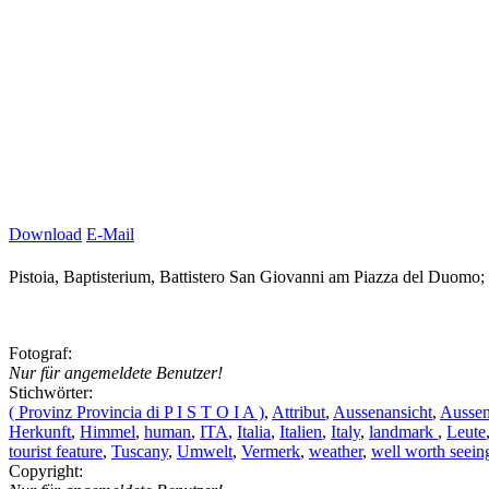
Download
E-Mail
Pistoia, Baptisterium, Battistero San Giovanni am Piazza del Duomo; 
Fotograf:
Nur für angemeldete Benutzer!
Stichwörter:
( Provinz Provincia di P I S T O I A )
,
Attribut
,
Aussenansicht
,
Ausse
Herkunft
,
Himmel
,
human
,
ITA
,
Italia
,
Italien
,
Italy
,
landmark
,
Leute
tourist feature
,
Tuscany
,
Umwelt
,
Vermerk
,
weather
,
well worth seein
Copyright: