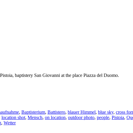
Pistoia, baptistery San Giovanni at the place Piazza del Duomo.
naufnahme
,
Baptisterium
,
Battistero
,
blauer Himmel
,
blue sky
,
cross for
,
location shot
,
Mensch
,
on location
,
outdoor photo
,
people
,
Pistoia
,
Que
g
,
Wetter