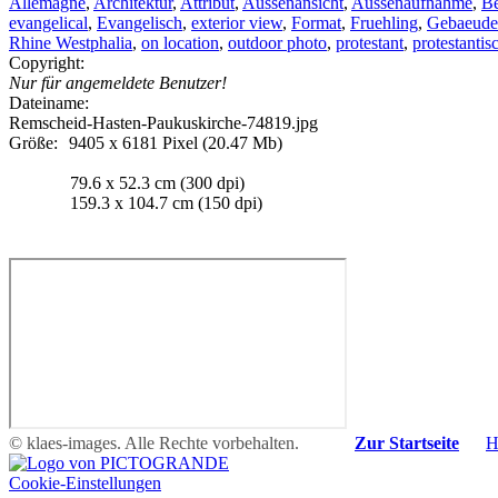
Allemagne
,
Architektur
,
Attribut
,
Aussenansicht
,
Aussenaufnahme
,
Be
evangelical
,
Evangelisch
,
exterior view
,
Format
,
Fruehling
,
Gebaeude
Rhine Westphalia
,
on location
,
outdoor photo
,
protestant
,
protestant
is
Copyright:
Nur für angemeldete Benutzer!
Dateiname:
Remscheid-Hasten-Paukuskirche-74819.jpg
Größe:
9405 x 6181 Pixel (20.47 Mb)
79.6 x 52.3 cm (300 dpi)
159.3 x 104.7 cm (150 dpi)
© klaes-images. Alle Rechte vorbehalten.
Zur Startseite
H
Cookie-Einstellungen