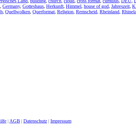
rgisches Land
,
building
,
church
,
cloud
,
cross format
,
cumulus
,
DEU
,
,
Germany
,
Gotteshaus
,
Herkunft
,
Himmel
,
house of god
,
Jahreszeit
,
K
ch
,
Quellwolken
,
Querformat
,
Religion
,
Remscheid
,
Rheinland
,
Rhinel
ilfe
|
AGB
|
Datenschutz
|
Impressum