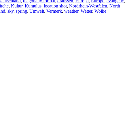
Deutschland
,
diagonally format
,
draussen
,
Europa
,
Europe
,
evangelic
,
irche
,
Kultur
,
Kumulus
,
location shot
,
Nordrhein-Westfalen
,
North
and
,
sky
,
spring
,
Umwelt
,
Vermerk
,
weather
,
Wetter
,
Wolke