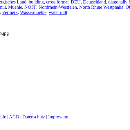
rgisches Land
,
building
,
cross format
,
DEU
,
Deutschland
,
diagonally 
mill
,
Muehle
,
NOFF
,
Nordrhein-Westfalen
,
North Rhine Westphalia
,
Ob
,
Vermerk
,
Wasser
muehle
,
water mill
b.jpg
ilfe
|
AGB
|
Datenschutz
|
Impressum