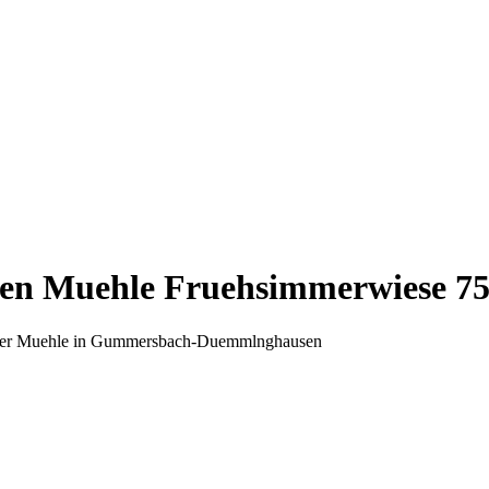
sen
Muehle
Fruehsimmerwiese 7
ser
Muehle
in Gummersbach-Duemmlnghausen