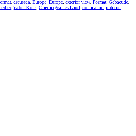
format
,
draussen
,
Europa
,
Europe
,
exterior view
,
Format
,
Gebaeude
,
erbergischer Kreis
,
Oberbergisches Land
,
on location
,
outdoor