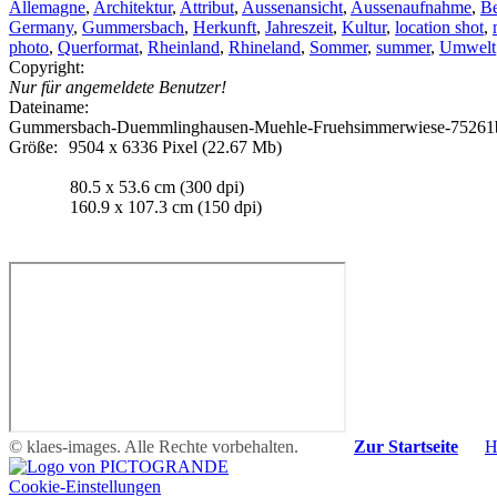
Allemagne
,
Architektur
,
Attribut
,
Aussenansicht
,
Aussenaufnahme
,
Be
Germany
,
Gummersbach
,
Herkunft
,
Jahreszeit
,
Kultur
,
location shot
,
photo
,
Querformat
,
Rheinland
,
Rhineland
,
Sommer
,
summer
,
Umwelt
Copyright:
Nur für angemeldete Benutzer!
Dateiname:
Gummersbach-Duemmlinghausen-
Muehle
-Fruehsimmerwiese-75261
Größe:
9504 x 6336 Pixel (22.67 Mb)
80.5 x 53.6 cm (300 dpi)
160.9 x 107.3 cm (150 dpi)
© klaes-images. Alle Rechte vorbehalten.
Zur Startseite
H
Cookie-Einstellungen