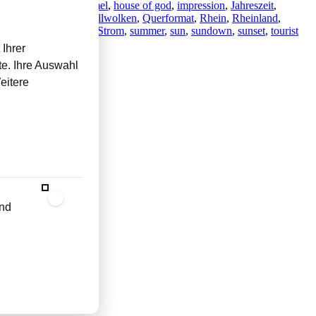
shaus
,
Herkunft
,
Himmel
,
house of god
,
impression
,
Jahreszeit
,
on
,
outdoor photo
,
Quellwolken
,
Querformat
,
Rhein
,
Rheinland
,
mung
,
stimmungsvoll
,
Strom
,
summer
,
sun
,
sundown
,
sunset
,
tourist
Ihrer
te. Ihre Auswahl
eitere
und