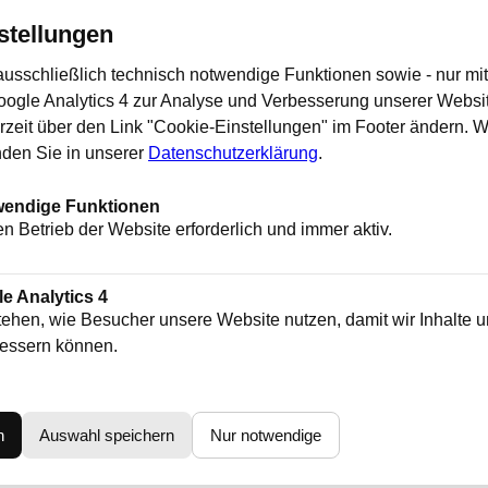
uss
,
Format
,
Fruehherbst
,
Gebaeude
,
Germany
,
goldene Wolken
,
Gotte
,
Mittelrhein
,
Nordrhein-Westfalen
,
North Rhine Westphalia
,
on locati
stellungen
r
,
Sonne
,
Sonnenuntergang
,
Spaetsommer
,
Stadt
,
Stadtlandschaft
,
Stim
ing
,
Wetter
,
Wolke
usschließlich technisch notwendige Funktionen sowie - nur mit 
Google Analytics 4 zur Analyse und Verbesserung unserer Websi
rzeit über den Link "Cookie-Einstellungen" im Footer ändern. W
ecke-Sonnenuntergang-75658.jpg
nden Sie in unserer
Datenschutzerklärung
.
wendige Funktionen
en Betrieb der Website erforderlich und immer aktiv.
le Analytics 4
stehen, wie Besucher unsere Website nutzen, damit wir Inhalte 
essern können.
n
Auswahl speichern
Nur notwendige
ilfe
|
AGB
|
Datenschutz
|
Impressum