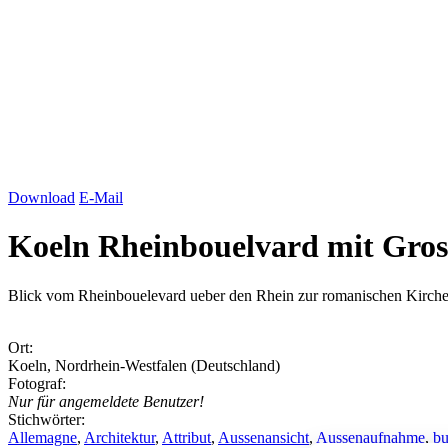
Download
E-Mail
Koeln Rheinbouelvard mit Gros
Blick vom Rheinbouelevard ueber den Rhein zur romanischen Kirche 
Ort:
Koeln, Nordrhein-Westfalen (Deutschland)
Fotograf:
Nur für angemeldete Benutzer!
Stichwörter:
Allemagne
,
Architektur
,
Attribut
,
Aussenansicht
,
Aussenaufnahme
,
bu