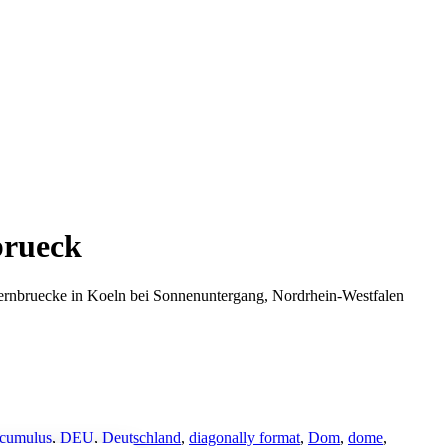
brueck
ernbruecke in Koeln bei Sonnenuntergang, Nordrhein-Westfalen
cumulus
,
DEU
,
Deutschland
,
diagonally format
,
Dom
,
dome
,