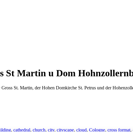
s St Martin u Dom Hohnzollern
Gross St. Martin, der Hohen Domkirche St. Petrus und der Hohenzoll
ilding
,
cathedral
,
church
,
city
,
cityscape
,
cloud
,
Cologne
,
cross format
,