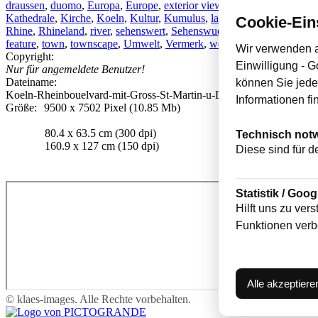
draussen
,
duomo
,
Europa
,
Europe
,
exterior view
,
Fliessgewaesser
,
Fl
Kathedrale
,
Kirche
,
Koeln
,
Kultur
,
Kumulus
,
landmark
,
location shot
Cookie-Ein
Rhine
,
Rhineland
,
river
,
sehenswert
,
Sehenswuerdigkeit
,
sky
,
Somme
feature
,
town
,
townscape
,
Umwelt
,
Vermerk
,
weather
,
well worth see
Wir verwenden a
Copyright:
Einwilligung - 
Nur für angemeldete Benutzer!
Dateiname:
können Sie jede
Koeln-Rheinbouelvard-mit-Gross-St-Martin-u-Dom-Hohnzollernbru
Informationen fi
Größe:
9500 x 7502 Pixel (10.85 Mb)
80.4 x 63.5 cm (300 dpi)
Technisch not
160.9 x 127 cm (150 dpi)
Diese sind für d
Statistik / Goog
Hilft uns zu ver
Funktionen verb
Alle akzeptiere
© klaes-images. Alle Rechte vorbehalten.
Zur Startseite
H