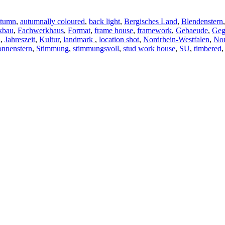
utumn
,
autumnally coloured
,
back light
,
Bergisches Land
,
Blendenstern
kbau
,
Fachwerkhaus
,
Format
,
frame
house
,
frame
work
,
Gebaeude
,
Geg
n
,
Jahreszeit
,
Kultur
,
landmark
,
location shot
,
Nordrhein-Westfalen
,
Nor
onnenstern
,
Stimmung
,
stimmungsvoll
,
stud
work
house
,
SU
,
timbered