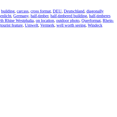
,
building
,
carcass
,
cross format
,
DEU
,
Deutschland
,
diagonally
enlicht
,
Germany
,
half-timber
,
half-timbered building
,
half-timberes
th Rhine Westphalia
,
on location
,
outdoor photo
,
Querformat
,
Rhein-
,
tourist feature
,
Umwelt
,
Vermerk
,
well worth seeing
,
Windeck