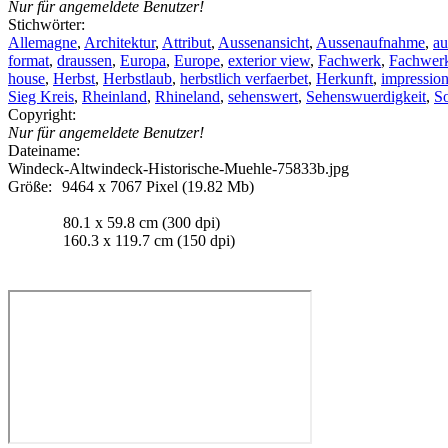
Nur für angemeldete Benutzer!
Stichwörter:
Allemagne
,
Architektur
,
Attribut
,
Aussenansicht
,
Aussenaufnahme
,
a
format
,
draussen
,
Europa
,
Europe
,
exterior view
,
Fachwerk
,
Fachwer
house
,
Herbst
,
Herbstlaub
,
herbstlich verfaerbet
,
Herkunft
,
impressio
Sieg Kreis
,
Rheinland
,
Rhineland
,
sehenswert
,
Sehenswuerdigkeit
,
S
Copyright:
Nur für angemeldete Benutzer!
Dateiname:
Windeck-Altwindeck-Historische-Muehle-75833b.jpg
Größe:
9464 x 7067 Pixel (19.82 Mb)
80.1 x 59.8 cm (300 dpi)
160.3 x 119.7 cm (150 dpi)