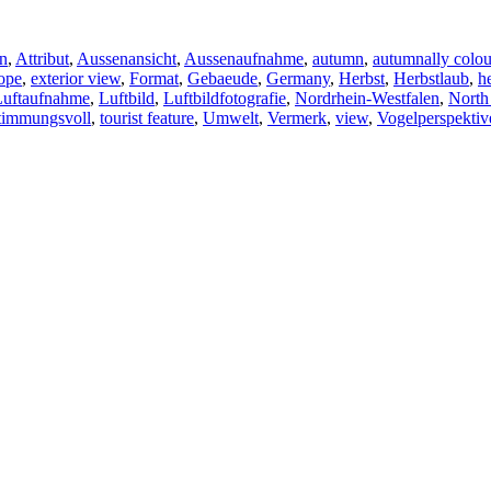
n
,
Attribut
,
Aussenansicht
,
Aussenaufnahme
,
autumn
,
autumnally colo
ope
,
exterior view
,
Format
,
Gebaeude
,
Germany
,
Herbst
,
Herbstlaub
,
h
Luftaufnahme
,
Luftbild
,
Luftbildfotografie
,
Nordrhein-Westfalen
,
North
timmungsvoll
,
tourist feature
,
Umwelt
,
Vermerk
,
view
,
Vogelperspektiv