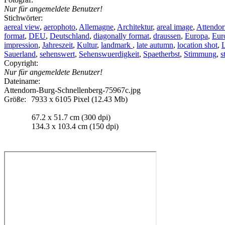
Nur für angemeldete Benutzer!
Stichwörter:
aereal view
,
aerophoto
,
Allemagne
,
Architektur
,
areal image
,
Attendor
format
,
DEU
,
Deutschland
,
diagonally format
,
draussen
,
Europa
,
Eur
impression
,
Jahreszeit
,
Kultur
,
landmark
,
late autumn
,
location shot
,
Sauerland
,
sehenswert
,
Sehenswuerdigkeit
,
Spaetherbst
,
Stimmung
,
s
Copyright:
Nur für angemeldete Benutzer!
Dateiname:
Attendorn-Burg-Schnellenberg-75967c.jpg
Größe:
7933 x 6105 Pixel (12.43 Mb)
67.2 x 51.7 cm (300 dpi)
134.3 x 103.4 cm (150 dpi)