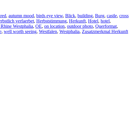
ured
,
autumn mood
,
birds eye view
,
Blick
,
building
,
Burg
,
castle
,
cross
erbstlich verfaerbet
,
Herbststimmung
,
Herkunft
,
Hotel
,
hotel
,
 Rhine Westphalia
,
OE
,
on location
,
outdoor photo
,
Querformat
,
e
,
well worth seeing
,
Westfalen
,
Westphalia
,
Zusatzmerkmal Herkunft