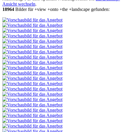
Ansicht wechseln
.
18964
Bilder für +view +onto +the +landscape gefunden: