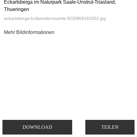
Eckartsberga im Naturpark Saale-Unstrut-Triasland,
Thueringen
eckartsberga-hollaendermuehle-fl230909181502.jpg
Mehr Bildinformationen
DOWNLOAD
TEILEN