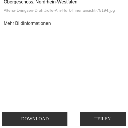
Obergeschoss, Nordrhein-Westfalen
Altena-Evingsen-Drahttrolle-Am-Hurk-Innenansicht-75194.jpg
Mehr Bildinformationen
DOWNLOAD
TEILEN