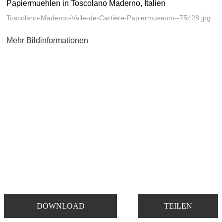
Papiermuehlen in Toscolano Maderno, Italien
Toscolano-Maderno-Valle-de-Cartiere-Papiermuseum--75428.jpg
Mehr Bildinformationen
DOWNLOAD
TEILEN