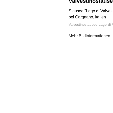
Valvestinostause
Stausee "Lago di Valvest
bei Gargnano, Italien
Valvestinostausee-Lago-di-
Mehr Bildinformationen