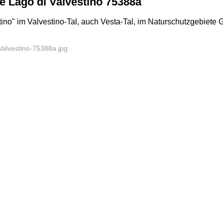
e Lago di Valvestino 75388a
ino" im Valvestino-Tal, auch Vesta-Tal, im Naturschutzgebiete
Valvestino-75388a.jpg