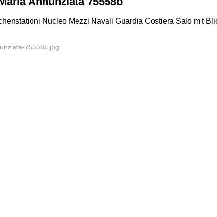
Maria Annunziata 75558b
enstationi Nucleo Mezzi Navali Guardia Costiera Salo mit Bl
unziata-75558b.jpg