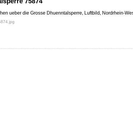
lsperre 75874
hen ueber die Grosse Dhuenntalsperre, Luftbild, Nordrhein-Wes
874.jpg