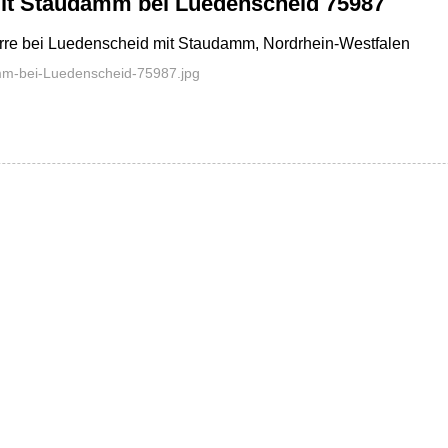
mit Staudamm bei Luedenscheid 75987
perre bei Luedenscheid mit Staudamm, Nordrhein-Westfalen
mm-bei-Luedenscheid-75987.jpg