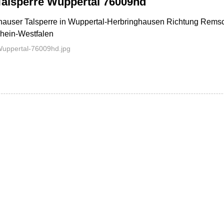
Talsperre Wuppertal 76009hd
ghauser Talsperre in Wuppertal-Herbringhausen Richtung Remsc
hein-Westfalen
Wuppertal-76009hd.jpg