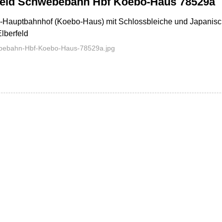
feld Schwebebahn Hbf Koebo-Haus 78529a
Hauptbahnhof (Koebo-Haus) mit Schlossbleiche und Japanis
Elberfeld
ebebahn-Hbf-Koebo-Haus-78529a.jpg