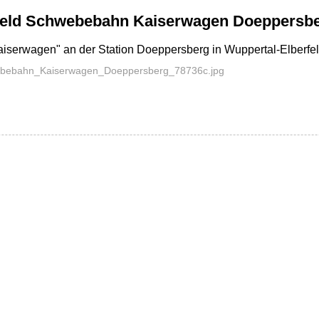
feld Schwebebahn Kaiserwagen Doeppersbe
erwagen" an der Station Doeppersberg in Wuppertal-Elberfel
ebebahn_Kaiserwagen_Doeppersberg_78736c.jpg