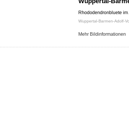
Wuppertal-Barme
Rhododendronbluete im 
Wuppertal-Barmen-Adolf-V
Mehr Bildinformationen