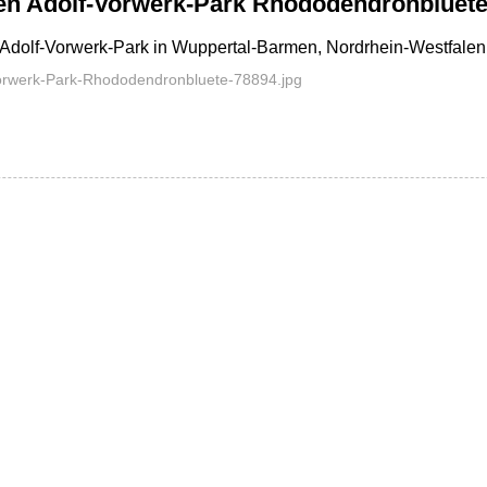
n Adolf-Vorwerk-Park Rhododendronbluete
Adolf-Vorwerk-Park in Wuppertal-Barmen, Nordrhein-Westfalen
orwerk-Park-Rhododendronbluete-78894.jpg